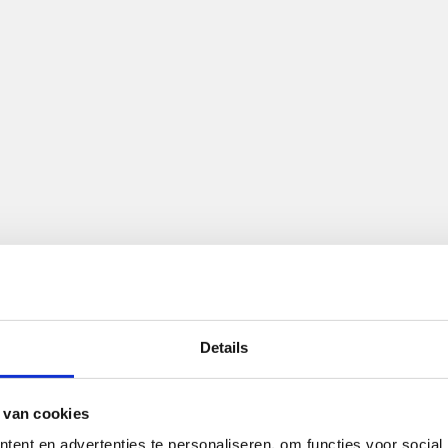
e activiteit is inm
Details
ijk de
agenda
 van cookies
ent en advertenties te personaliseren, om functies voor social