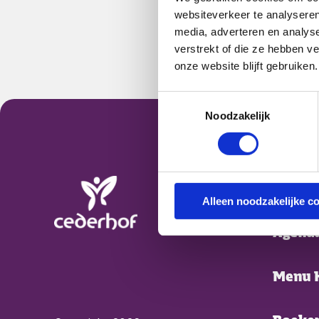
websiteverkeer te analyseren
media, adverteren en analys
verstrekt of die ze hebben v
onze website blijft gebruiken.
Toestemmingsselectie
Footer Cederhof
Noodzakelijk
Foo
Nieuw
Alleen noodzakelijke c
Agend
Ga naar Home
Menu 