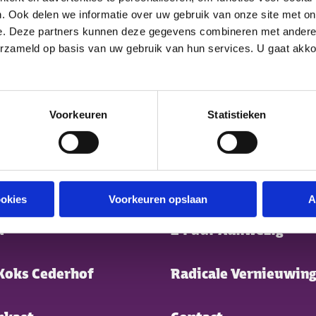
. Ook delen we informatie over uw gebruik van onze site met on
e. Deze partners kunnen deze gegevens combineren met andere i
erzameld op basis van uw gebruik van hun services. U gaat akk
Voorkeuren
Statistieken
ter menu
s
Nieuwe collega?
ookies
Voorkeuren opslaan
A
a
24 uur Aanwezig
Koks Cederhof
Radicale Vernieuwing