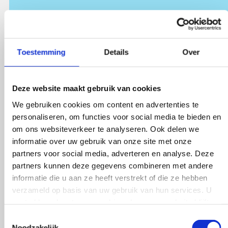
Downloaden
Toestemming
Details
Over
Deze website maakt gebruik van cookies
Kwaliteitsbeeld Cederhof
We gebruiken cookies om content en advertenties te
personaliseren, om functies voor social media te bieden en
2024
om ons websiteverkeer te analyseren. Ook delen we
informatie over uw gebruik van onze site met onze
partners voor social media, adverteren en analyse. Deze
partners kunnen deze gegevens combineren met andere
informatie die u aan ze heeft verstrekt of die ze hebben
verzameld op basis van uw gebruik van hun services. U
Downloaden
gaat akkoord met onze cookies als u onze website blijft
gebruiken.
Toestemmingsselectie
Noodzakelijk