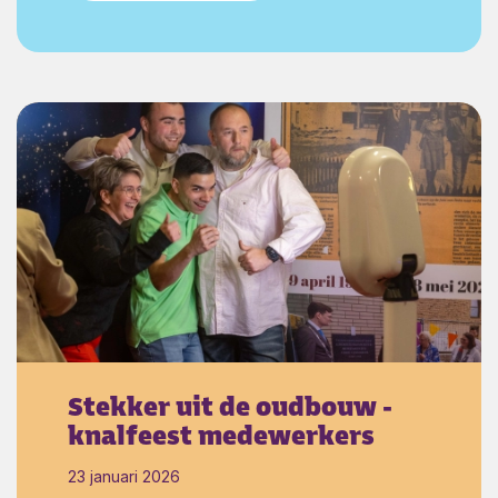
bakactiviteit nog wel eens willen doen. Wij
ook hoor! Dank voor jullie bezoek aan
Cederhof.
Stekker uit de oudbouw -
knalfeest medewerkers
23 januari 2026