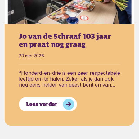
Jo van de Schraaf 103 jaar
en praat nog graag
23 mei 2026
“Honderd-en-drie is een zeer respectabele
leeftijd om te halen. Zeker als je dan ook
nog eens helder van geest bent en van
gezelligheid houdt. Voor Jo van de
Schraaf uit Kapelle gaat dat allemaal op.
Zij vierde haar 103de verjaardag
Lees verder
over
Jo van de Schraaf 103 jaar en praat n
woensdagmiddag in Cederhof. Iets met
appel moest het worden, dus werd het
appelcake. „Met slagroom”, is de duidelijke
boodschap als daarnaar gevraagd wordt.
En natuurlijk een advocaatje; „ook met
slagroom”. De jarige heeft het helemaal