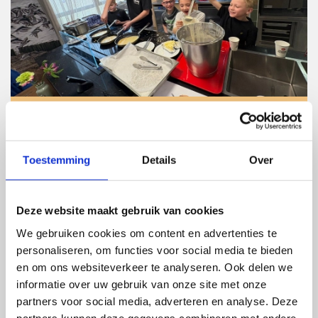
Groep 4, 5 en 6 bakken
pannenkoeken bij Cederhof!
Toestemming
Details
Over
23 maart 2026
Pannenkoekendag: wat een feest! Vrijdag
Deze website maakt gebruik van cookies
om half 12 kwamen 31 kinderen van
We gebruiken cookies om content en advertenties te
basisschool De Linge naar Cederhof toe.
Op 7 huiskamers en in de Kook’oek
personaliseren, om functies voor social media te bieden
werden door de kinderen, samen met een
en om ons websiteverkeer te analyseren. Ook delen we
leraar of ouder, pannenkoeken gebakken.
Lees verder
informatie over uw gebruik van onze site met onze
over
Groep 4, 5 en 6 bakken pannenkoeken
Heel veel pannenkoeken. Heerlijk. Met
partners voor social media, adverteren en analyse. Deze
stroop of suiker. Een bewoner zei met een
lach: ‘ik eet er wel twee, want de kinderen
partners kunnen deze gegevens combineren met andere