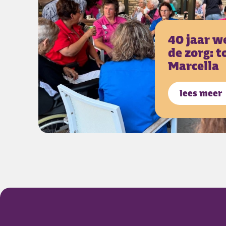
40 jaar w
de zorg: 
Marcella
lees meer
over
40 ja
Footer Cederhof