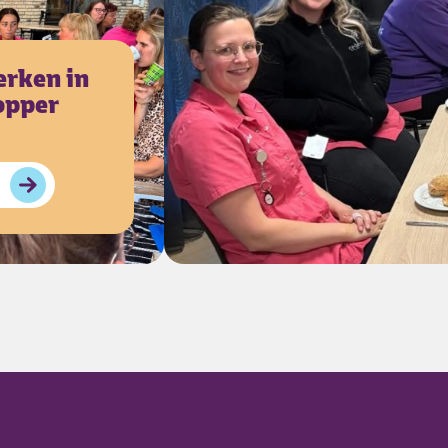
erken in
topper
ar werken in de zorg: topper Marcella