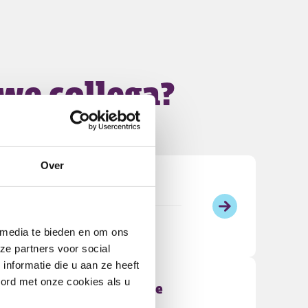
we collega?
Over
rpleeghuis
Verzorgende IG
FWG 40
 media te bieden en om ons
ze partners voor social
nformatie die u aan ze heeft
oord met onze cookies als u
ek als Verzorgende IG die
t?