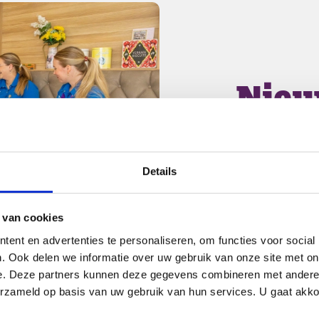
Nieu
Details
Coördinerend verzorgende ve
 van cookies
Cederhof
minimaal 28 uur
ent en advertenties te personaliseren, om functies voor social
. Ook delen we informatie over uw gebruik van onze site met on
e. Deze partners kunnen deze gegevens combineren met andere i
erzameld op basis van uw gebruik van hun services. U gaat akk
Zoek jij een werk/opleidingspl
een werkplezier van 8,7 scoor