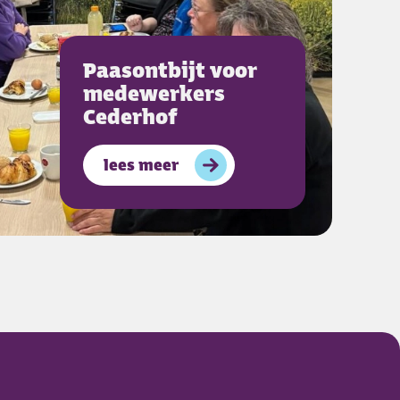
Paasontbijt voor
medewerkers
Cederhof
lees meer
over
Paasontbijt voor medewerkers C