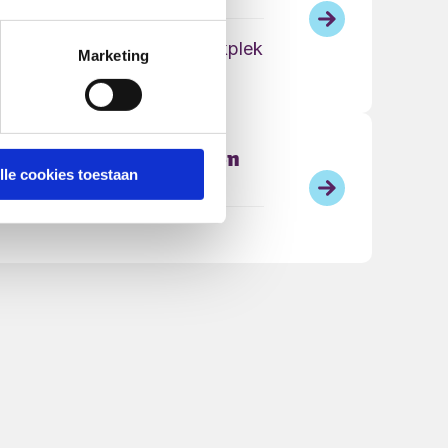
Verzorgende IG of leerwerkplek
Marketing
ezicht - Financiën, ICT en
lle cookies toestaan