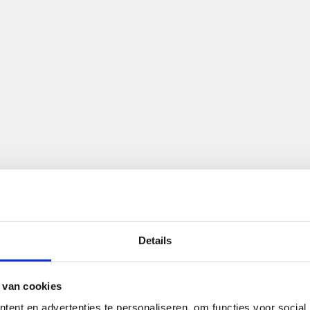
 gevonden
f is verplaatst. Misschien kunt u via het menu vinden
Details
 van cookies
ent en advertenties te personaliseren, om functies voor social