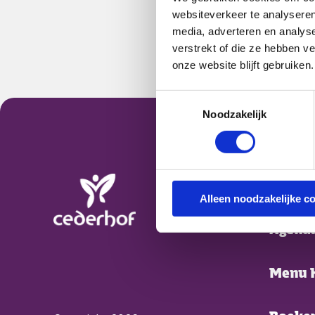
websiteverkeer te analyseren
media, adverteren en analys
verstrekt of die ze hebben v
onze website blijft gebruiken.
Toestemmingsselectie
Footer Cederhof
Noodzakelijk
Foo
Nieuw
Alleen noodzakelijke c
Agend
Ga naar Home
Menu 