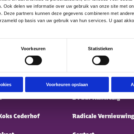
. Ook delen we informatie over uw gebruik van onze site met on
e. Deze partners kunnen deze gegevens combineren met andere i
erzameld op basis van uw gebruik van hun services. U gaat akk
Voorkeuren
Statistieken
ter menu
s
Nieuwe collega?
ookies
Voorkeuren opslaan
A
a
24 uur Aanwezig
Koks Cederhof
Radicale Vernieuwing