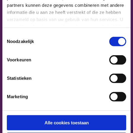
partners kunnen deze gegevens combineren met andere
informatie die u aan ze heeft verstrekt of die ze hebben
Ga naar Home
Copyright
2026
verzameld op basis van uw gebruik van hun services. U
Footer menu
gaat akkoord met onze cookies als u onze website blijft
Nieuws
gebruiken.
Toestemmingsselectie
Noodzakelijk
Nieuwe collega?
Voorkeuren
Agenda
Statistieken
24 uur Aanwezig
Marketing
Menu Koks Cederhof
Radicale Vernieuwing
Alle cookies toestaan