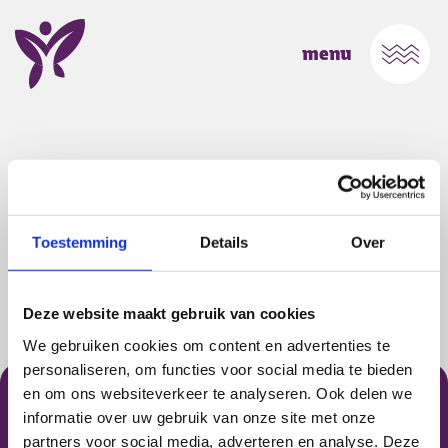
Ga naar Home
Open
menu
Pagina niet gevonden
Toestemming
Details
Over
De opgevraagde pagina bestaat niet (meer) of is
verplaatst. Misschien kunt u via het menu vinden
wat u zoekt?
Deze website maakt gebruik van cookies
We gebruiken cookies om content en advertenties te
Footer Cederhof
personaliseren, om functies voor social media te bieden
en om ons websiteverkeer te analyseren. Ook delen we
informatie over uw gebruik van onze site met onze
partners voor social media, adverteren en analyse. Deze