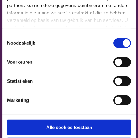
partners kunnen deze gegevens combineren met andere
informatie die u aan ze heeft verstrekt of die ze hebben
Ga naar Home
Copyright
2026
verzameld op basis van uw gebruik van hun services. U
Footer menu
gaat akkoord met onze cookies als u onze website blijft
Nieuws
gebruiken.
Toestemmingsselectie
Noodzakelijk
Nieuwe collega?
Voorkeuren
Agenda
Statistieken
24 uur Aanwezig
Marketing
Menu Koks Cederhof
Radicale Vernieuwing
Alle cookies toestaan