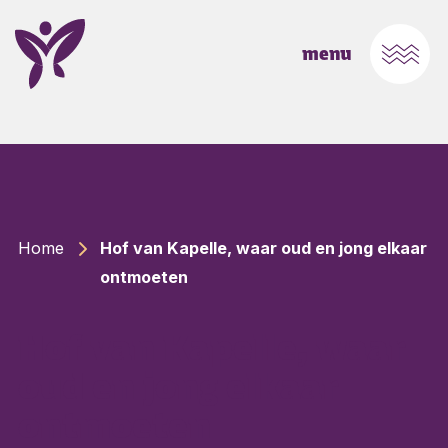
Ga naar Home
Open
menu
Home
Hof van Kapelle, waar oud en jong elkaar
ontmoeten
Hof van Kapelle, waar
oud en jong elkaar
ontmoeten