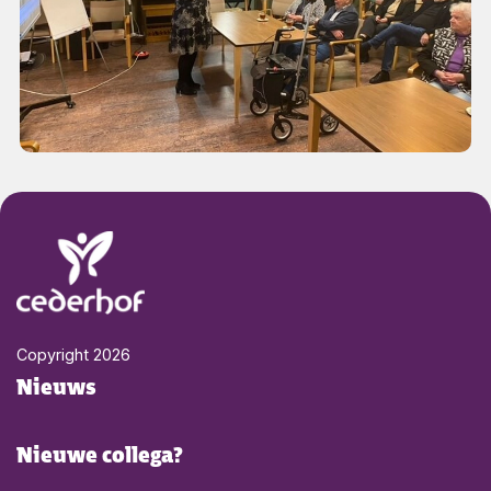
Footer Cederhof
Ga naar Home
Copyright
2026
Footer menu
Nieuws
Nieuwe collega?